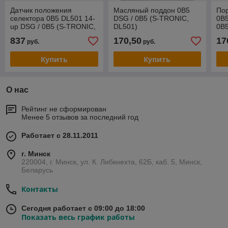
Датчик положения
Масляный поддон 0B5
Пор
селектора 0B5 DL501 14-
DSG / 0B5 (S-TRONIC,
0B5
up DSG / 0B5 (S-TRONIC,
DL501)
0B5
DL501)
837
170,50
17
руб.
руб.
Купить
Купить
О нас
Рейтинг не сформирован
Менее 5 отзывов за последний год
Работает с 28.11.2011
г. Минск
220004, г. Минск, ул. К. Либкнехта, 62Б, каб. 5, Минск,
Беларусь
Контакты
Сегодня работает с 09:00 до 18:00
Показать весь график работы