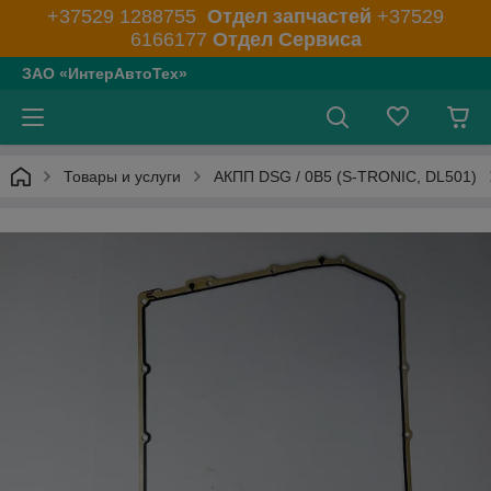
+37529 1288755
Отдел запчастей
+37529
6166177
Отдел Сервиса
ЗАО «ИнтерАвтоТех»
Товары и услуги
АКПП DSG / 0B5 (S-TRONIC, DL501)