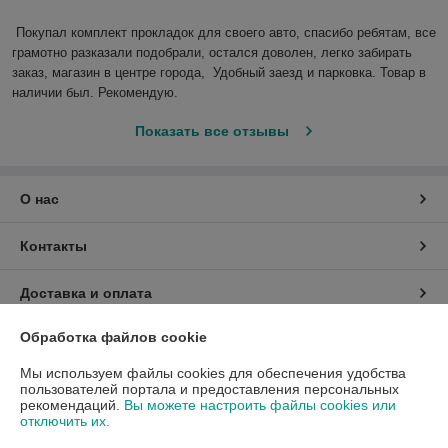
Покупал комплект прокладок для своего авто, спасибо ребятам, все 
грамотно разказали подобрали, остался доволен, легко забирать 
заказ, магазин в центре города,  Удобный заезд и парковка. Товар в 
наличии был. Рекомендую.
Показать все отзывы
О нас
Контакты
Доставка и оплата
Обработка файлов cookie
График работы
Мы используем файлы cookies для обеспечения удобства
Полная версия сайта
пользователей портала и предоставления персональных
рекомендаций.
Вы можете настроить файлы cookies или
отключить их.
Политика обработки cookies