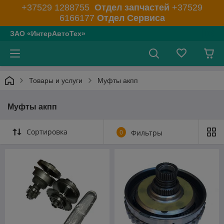
+37529 1288755
Отдел запчастей
+37529
6166177
Отдел Сервиса
ЗАО «ИнтерАвтоТех»
Товары и услуги
Муфты акпп
Муфты акпп
Сортировка
0
Фильтры