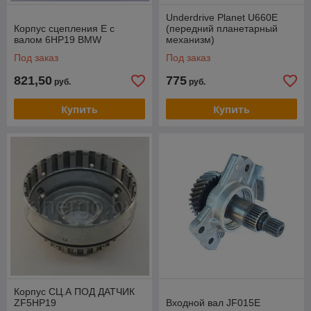
Underdrive Planet U660E
Корпус сцепления E с
(передний планетарный
валом 6HP19 BMW
механизм)
Под заказ
Под заказ
821,50
775
руб.
руб.
Купить
Купить
Корпус СЦ.А ПОД ДАТЧИК
ZF5HP19
Входной вал JF015E