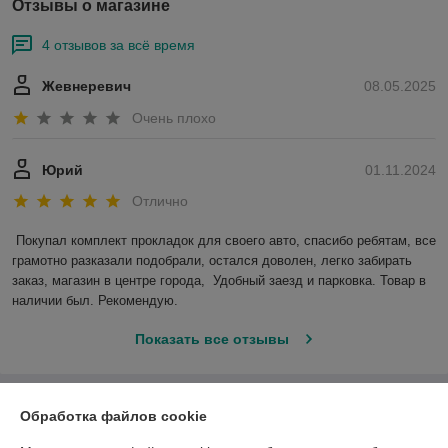
Отзывы о магазине
4 отзывов за всё время
Жевнеревич
08.05.2025
Очень плохо
Юрий
01.11.2024
Отлично
Покупал комплект прокладок для своего авто, спасибо ребятам, все 
грамотно разказали подобрали, остался доволен, легко забирать 
заказ, магазин в центре города,  Удобный заезд и парковка. Товар в 
наличии был. Рекомендую.
Показать все отзывы
О нас
Обработка файлов cookie