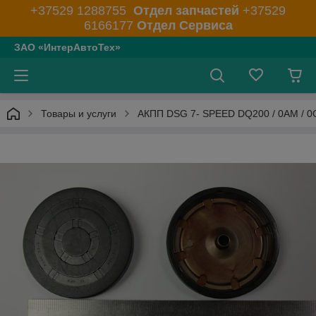
+37529 1288755
Отдел запчастей
+37529
6166177
Отдел Сервиса
ЗАО «ИнтерАвтоТех»
Товары и услуги
АКПП DSG 7- SPEED DQ200 / 0AM / 