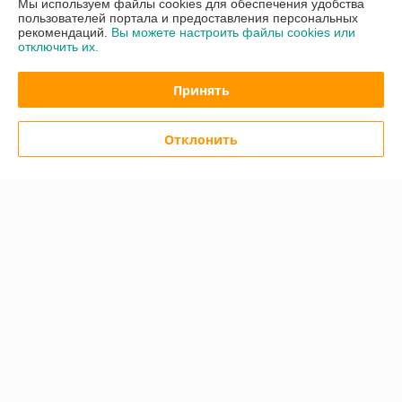
Мы используем файлы cookies для обеспечения удобства
Контакты
пользователей портала и предоставления персональных
рекомендаций.
Вы можете настроить файлы cookies или
отключить их.
Доставка и оплата
Принять
График работы
Полная версия сайта
Отклонить
Политика обработки cookies
Сайт создан на платформе Deal.by
Информация для покупателя
Юридическое лицо:
Закрытое акционерное общество «ИнтерАвтоТех»
220004, г. Минск, ул. К. Либкнехта, 62Б, каб. 5