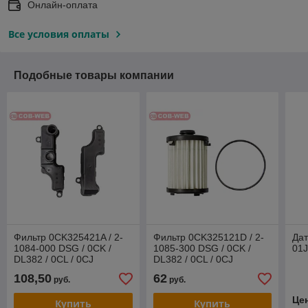
Онлайн-оплата
Все условия оплаты
Подобные товары компании
Фильтр 0CK325421A / 2-
Фильтр 0CK325121D / 2-
Дат
1084-000 DSG / 0CK /
1085-300 DSG / 0CK /
01J
DL382 / 0CL / 0CJ
DL382 / 0CL / 0CJ
108,50
62
руб.
руб.
Це
Купить
Купить