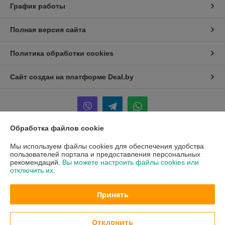
График работы
Полная версия сайта
Политика обработки cookies
Сайт создан на платформе Deal.by
Обработка файлов cookie
Информация для покупателя
Мы используем файлы cookies для обеспечения удобства
пользователей портала и предоставления персональных
Юридическое лицо:
Закрытое акционерное общество «ИнтерАвтоТех»
рекомендаций.
Вы можете настроить файлы cookies или
220004, г. Минск, ул. К. Либкнехта, 62Б, каб. 5
отключить их.
Регистрационный номер ЕГР: 191164706
Принять
УНП: 191164706
Регистрационный орган: Минский городской исполнительный комитет
Отклонить