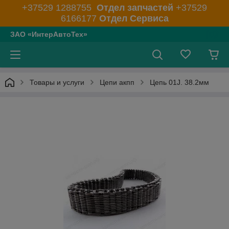
+37529 1288755
Отдел запчастей
+37529
6166177
Отдел Сервиса
ЗАО «ИнтерАвтоТех»
Товары и услуги
Цепи акпп
Цепь 01J. 38.2мм