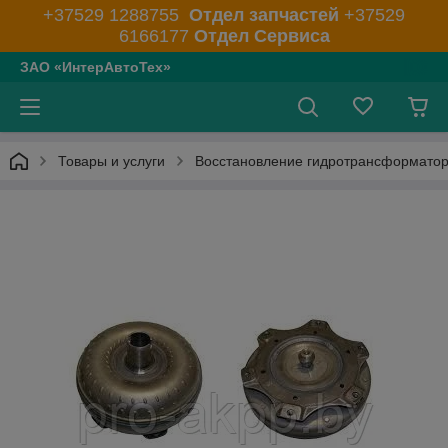
+37529 1288755
Отдел запчастей
+37529
6166177
Отдел Сервиса
ЗАО «ИнтерАвтоТех»
Товары и услуги
Восстановление гидротрансформато