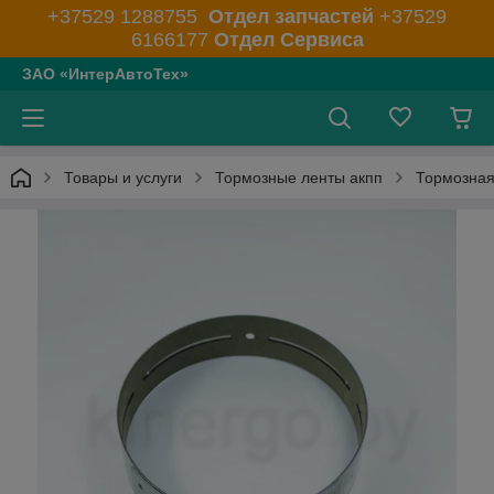
+37529 1288755
Отдел запчастей
+37529
6166177
Отдел Сервиса
ЗАО «ИнтерАвтоТех»
Товары и услуги
Тормозные ленты акпп
Тормозная