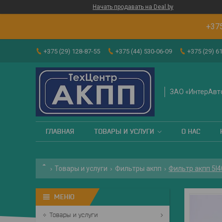
Начать продавать на Deal.by
+37
+375 (29) 128-87-55
+375 (44) 530-06-09
+375 (29) 6
ЗАО «ИнтерАвт
ГЛАВНАЯ
ТОВАРЫ И УСЛУГИ
О НАС
Товары и услуги
Фильтры акпп
Фильтр акпп 5l4
Товары и услуги