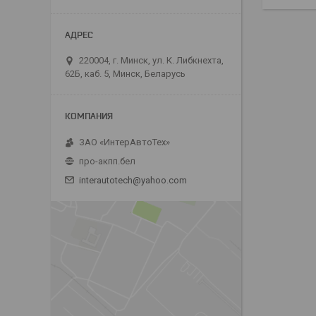
220004, г. Минск, ул. К. Либкнехта,
62Б, каб. 5, Минск, Беларусь
ЗАО «ИнтерАвтоТех»
про-акпп.бел
interautotech@yahoo.com