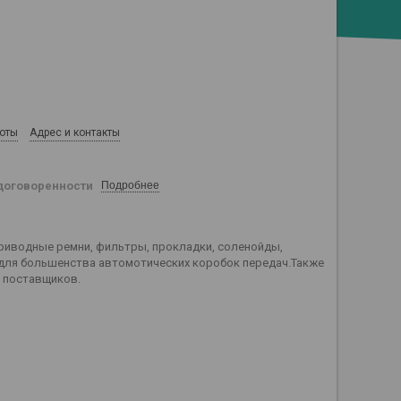
боты
Адрес и контакты
договоренности
Подробнее
приводные ремни, фильтры, прокладки, соленойды,
 для большенства автомотических коробок передач.Также
а поставщиков.