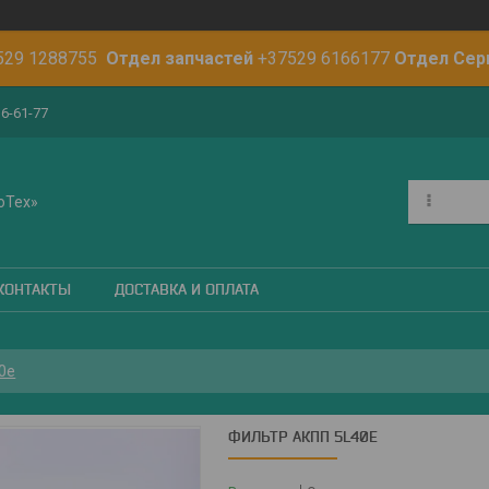
529 1288755
Отдел запчастей
+37529 6166177
Отдел Сер
16-61-77
оТех»
КОНТАКТЫ
ДОСТАВКА И ОПЛАТА
0e
ФИЛЬТР АКПП 5L40E