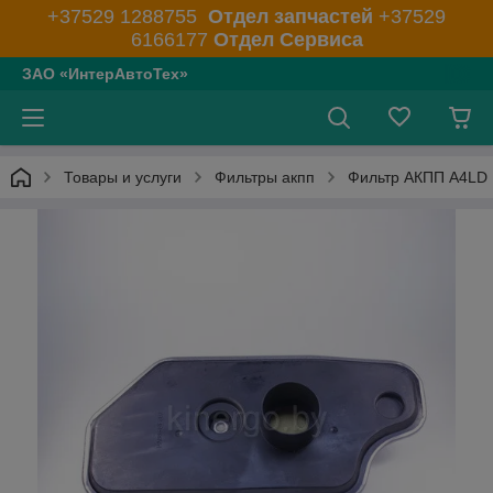
+37529 1288755
Отдел запчастей
+37529
6166177
Отдел Сервиса
ЗАО «ИнтерАвтоТех»
Товары и услуги
Фильтры акпп
Фильтр АКПП A4LD