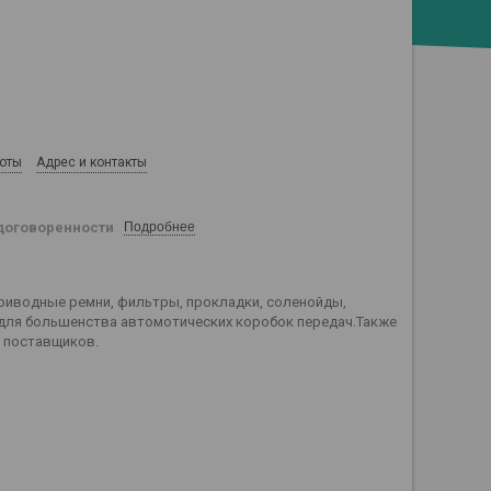
боты
Адрес и контакты
договоренности
Подробнее
приводные ремни, фильтры, прокладки, соленойды,
 для большенства автомотических коробок передач.Также
а поставщиков.