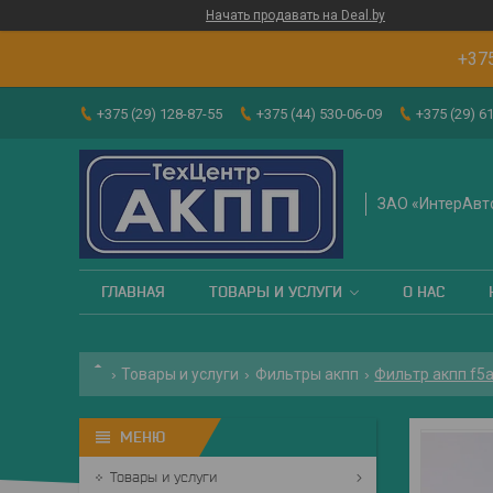
Начать продавать на Deal.by
+37
+375 (29) 128-87-55
+375 (44) 530-06-09
+375 (29) 6
ЗАО «ИнтерАвт
ГЛАВНАЯ
ТОВАРЫ И УСЛУГИ
О НАС
Товары и услуги
Фильтры акпп
Фильтр акпп f5
Товары и услуги