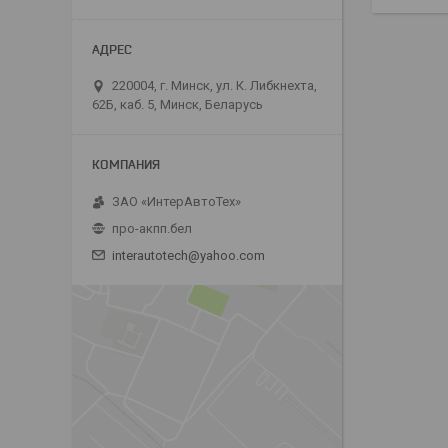
220004, г. Минск, ул. К. Либкнехта,
62Б, каб. 5, Минск, Беларусь
ЗАО «ИнтерАвтоТех»
про-акпп.бел
interautotech@yahoo.com