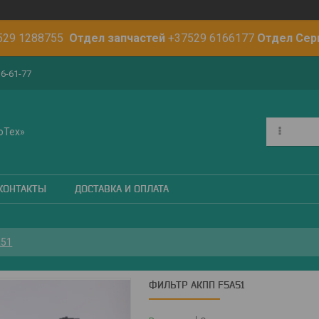
529 1288755
Отдел запчастей
+37529 6166177
Отдел Сер
16-61-77
оТех»
КОНТАКТЫ
ДОСТАВКА И ОПЛАТА
a51
ФИЛЬТР АКПП F5A51